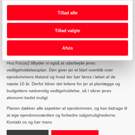
og retningslinjer.
Tillad alle
Vi kan også sørge for el-syn og VVS-tjek, så hele processen
forløber nemt og hurtigt for dig. Kontakt os for en uforpligtende
snak.
Tillad valgte
Vedligeholdelsesplan
Afvis
Hos Focus2 tilbyder vi også at udarbejde jeres
vedligeholdelsesplan. Den giver jer et klart overblik over
ejendommens tilstand og hvad der bør føres i løbet af de
næste 10 år. Derfor bliver det lettere for jer at planlægge og
budgettere nødvendig vedligeholdelse, så I sikrer jeres
økonomi bedst muligt.
Planen dækker alle aspekter af ejendommen, og kan bidrage til
at øge ejendomsværdien og forbedre salgsmulighederne.
Kontakt os og hør mere.