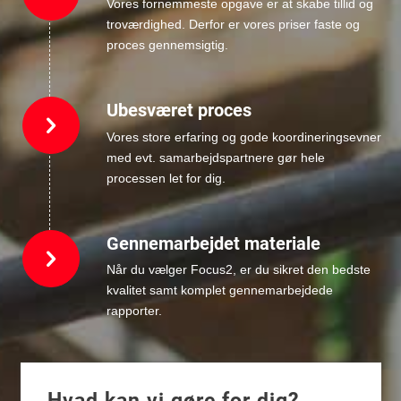
Vores fornemmeste opgave er at skabe tillid og
troværdighed. Derfor er vores priser faste og
proces gennemsigtig.
Ubesværet proces
Vores store erfaring og gode koordineringsevner
med evt. samarbejdspartnere gør hele
processen let for dig.
Gennemarbejdet materiale
Når du vælger Focus2, er du sikret den bedste
kvalitet samt komplet gennemarbejdede
rapporter.
Hvad kan vi gøre for dig?