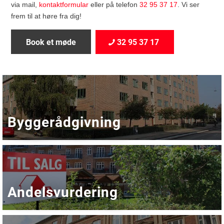
via mail,
kontaktformular
eller på telefon
32 95 37 17
. Vi ser
frem til at høre fra dig!
Book et møde
32 95 37 17
Bygge­rådgivning
Andels­vurdering