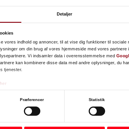
32 95 37 17
Detaljer
focus2@focus2.
Bestil andelsvu
ookies
se vores indhold og annoncer, til at vise dig funktioner til sociale
oplysninger om din brug af vores hjemmeside med vores partnere i
lysepartnere. Vi indsamler data i overensstemmelse med
Googl
partnere kan kombinere disse data med andre oplysninger, du har
s tjenester.
her
Præferencer
Statistik