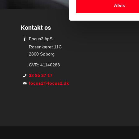
Afvis
Kontakt os
Focus2 ApS
Rosenkæret 11C
2860 Søborg
CVR: 41140283
32 95 37 17
focus2@focus2.dk