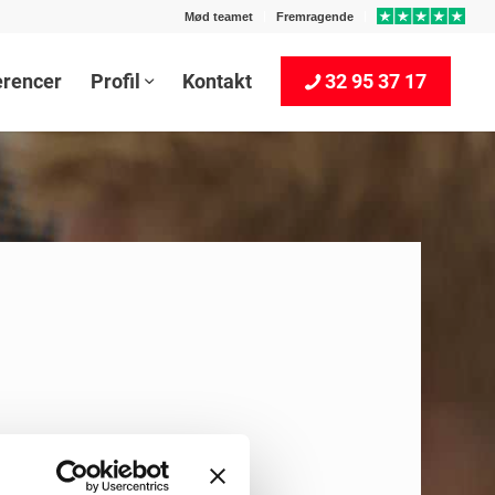
Mød teamet
Fremragende
erencer
Profil
Kontakt
32 95 37 17