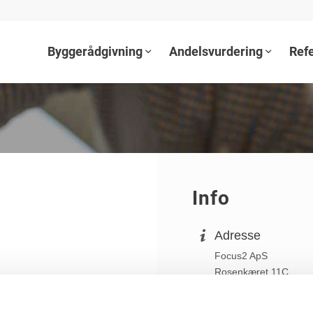
Byggerådgivning
Andelsvurdering
Ref
Info
Adresse
Focus2 ApS
Rosenkæret 11C
2860 Søborg
CVR: 41140283