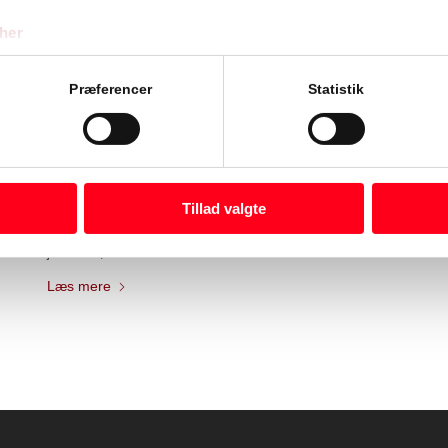
her
Præferencer
Statistik
Den komplette tjekliste: Det bør en
Tillad valgte
vedligeholdelsesplan indeholde
januar 23, 2026
Læs mere