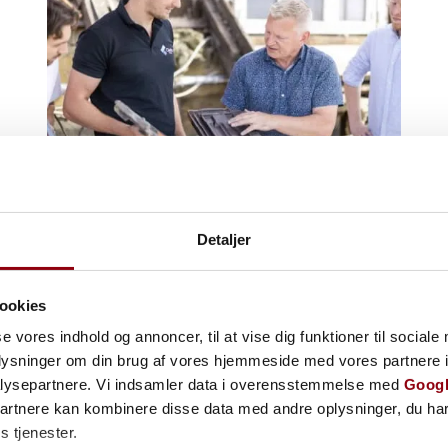
Bygherrerådgivning fra A til Z: Din sikkerhed
Detaljer
gennem hele byggeprocessen
maj 27, 2026
Læs mere
ookies
se vores indhold og annoncer, til at vise dig funktioner til sociale
oplysninger om din brug af vores hjemmeside med vores partnere i
lysepartnere. Vi indsamler data i overensstemmelse med
Googl
partnere kan kombinere disse data med andre oplysninger, du har
s tjenester.