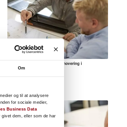
Derfor bør I prioritere energirenovering i
Om
vedligeholdelsesplanen
april 21, 2026
Læs mere
 medier og til at analysere
nden for sociale medier,
es Business Data
 givet dem, eller som de har