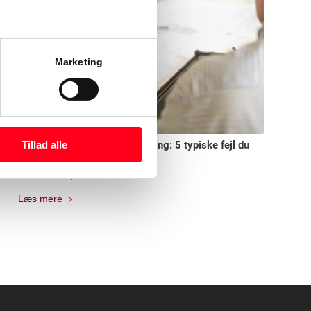
Marketing
Byggerådgivning ved renovering: 5 typiske fejl du
Tillad alle
skal undgå
december 16, 2025
Læs mere