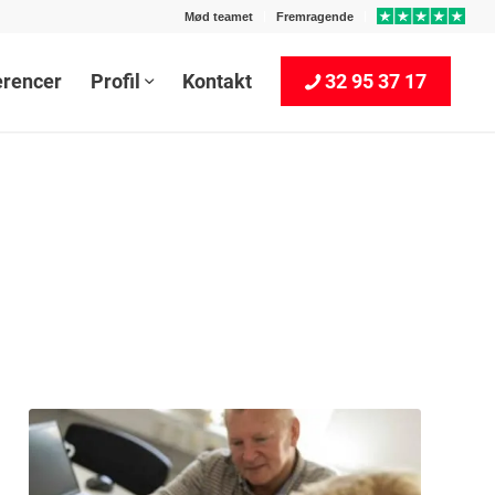
Mød teamet
Fremragende
erencer
Profil
Kontakt
32 95 37 17