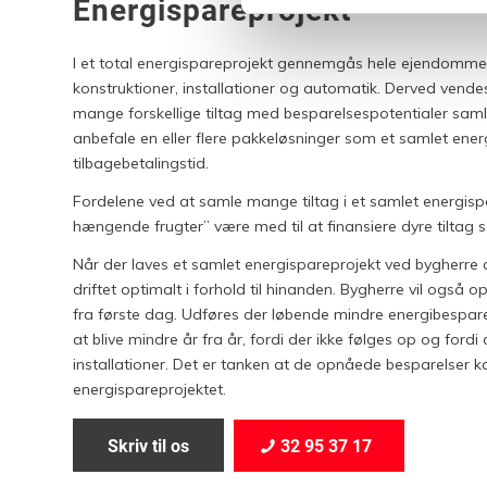
Energispareprojekt
I et total energispareprojekt gennemgås hele ejendommen
konstruktioner, installationer og automatik. Derved vende
mange forskellige tiltag med besparelsespotentialer samle
anbefale en eller flere pakkeløsninger som et samlet ene
tilbagebetalingstid.
Fordelene ved at samle mange tiltag i et samlet energis
hængende frugter” være med til at finansiere dyre tiltag 
Når der laves et samlet energispareprojekt ved bygherre at 
driftet optimalt i forhold til hinanden. Bygherre vil også
fra første dag. Udføres der løbende mindre energibesparen
at blive mindre år fra år, fordi der ikke følges op og ford
installationer. Det er tanken at de opnåede besparelser ka
energispareprojektet.
Skriv til os
32 95 37 17