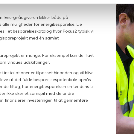
. Energirådgiveren kikker både på
s alle muligheder for energibesparelse. De
s i et besparelseskatalog hvor Focus2 typisk vil
rgispareprojekt med én samlet
pareprojekt er mange. For eksempel kan de ”lavt
som vindues udskiftninger.
installationer er tilpasset hinanden og vil blive
 opleve at det fulde besparelsespotentiale opnås
de tiltag, har energibesparelsen en tendens til
i der ikke sker et samspil med de andre
n finansierer investeringen til at gennemføre