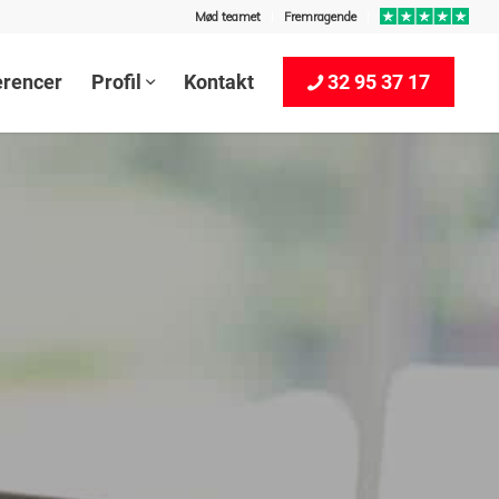
Mød teamet
Fremragende
erencer
Profil
Kontakt
32 95 37 17