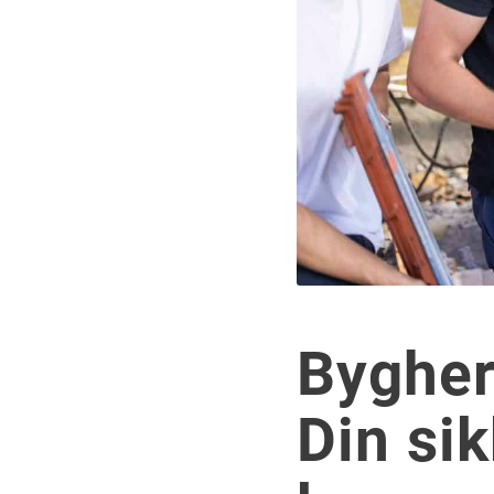
Bygherr
Din si