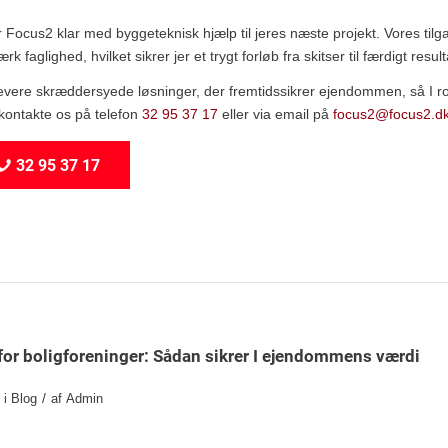
år Focus2 klar med byggeteknisk hjælp til jeres næste projekt. Vores til
k faglighed, hvilket sikrer jer et trygt forløb fra skitser til færdigt result
evere skræddersyede løsninger, der fremtidssikrer ejendommen, så I rol
 kontakte os på telefon
32 95 37 17
eller via email på
focus2@focus2.d
32 95 37 17
for boligforeninger: Sådan sikrer I ejendommens værdi
/
i
Blog
af
Admin