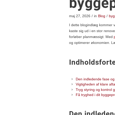
bygge
maj 27, 2026
/
in
Blog
/
byg
I dette blogindlæg kommer vi
kaste sig ud i en stor renov
forløber planmæssigt. Med
og optimerer økonomien. Læs
Indholdsfort
Den indledende fase og
Vigtigheden af klare afta
Tryg styring og kontrol
Få tryghed i dit byggep
Den indleden