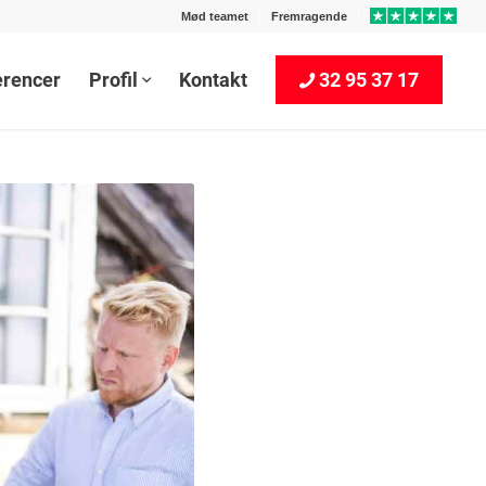
Mød teamet
Fremragende
erencer
Profil
Kontakt
32 95 37 17