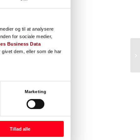
 medier og til at analysere
 til opgaven. En kompetent
nden for sociale medier,
 sammenlignes på et
es Business Data
de, uden at der gås på
 givet dem, eller som de har
hente besparelser hjem.
. Her er det altafgørende at
r begge parter. Aftalen skal
 tydelig ansvarsfordeling. Et
ejs i byggeriet.
Marketing
er inden byggeriet skydes i
ørende fra start. Med
ammen i den virkelige
se omfang.
Tillad alle