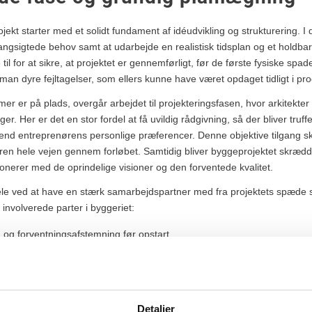
ekt starter med et solidt fundament af idéudvikling og strukturering. I d
langsigtede behov samt at udarbejde en realistisk tidsplan og et holdba
il for at sikre, at projektet er gennemførligt, før de første fysiske spad
an dyre fejltagelser, som ellers kunne have været opdaget tidligt i pr
 er på plads, overgår arbejdet til projekteringsfasen, hvor arkitekter
r. Her er det en stor fordel at få uvildig rådgivning, så der bliver truf
end entreprenørens personlige præferencer. Denne objektive tilgang s
en hele vejen gennem forløbet. Samtidig bliver byggeprojektet skrædde
nerer med de oprindelige visioner og den forventede kvalitet.
dele ved at have en stærk samarbejdspartner med fra projektets spæde s
 involverede parter i byggeriet:
og forventningsafstemning før opstart.
stisk og holdbart økonomisk fundament.
ndhentning af byggetilladelser og myndighedsgodkendelser.
faldgruber og risikostyring gennem hele forløbet.
Detaljer