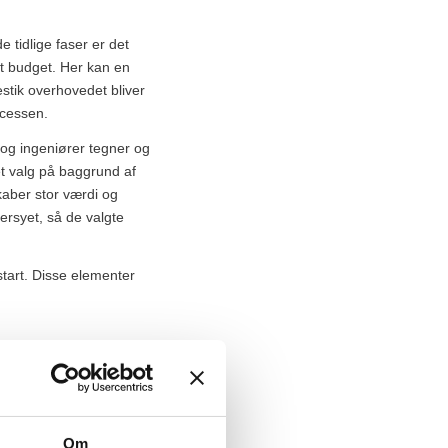
e tidlige faser er det
rt budget. Her kan en
estik overhovedet bliver
ocessen.
 og ingeniører tegner og
fet valg på baggrund af
kaber stor værdi og
rsyet, så de valgte
tart. Disse elementer
Om