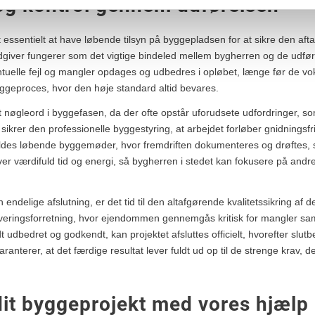
 og kontrol gennem udførelsen
 essentielt at have løbende tilsyn på byggepladsen for at sikre den afta
ådgiver fungerer som det vigtige bindeled mellem bygherren og de udf
tuelle fejl og mangler opdages og udbedres i opløbet, længe før de voks
ggeproces, hvor den høje standard altid bevares.
 nøgleord i byggefasen, da der ofte opstår uforudsete udfordringer, so
ikrer den professionelle byggestyring, at arbejdet forløber gnidningsfrit
oldes løbende byggemøder, hvor fremdriften dokumenteres og drøftes, s
iver værdifuld tid og energi, så bygherren i stedet kan fokusere på andre
endelige afslutning, er det tid til den altafgørende kvalitetssikring af
veringsforretning, hvor ejendommen gennemgås kritisk for mangler 
dt udbedret og godkendt, kan projektet afsluttes officielt, hvorefter slut
nterer, at det færdige resultat lever fuldt ud op til de strenge krav, der 
dit byggeprojekt med vores hjælp