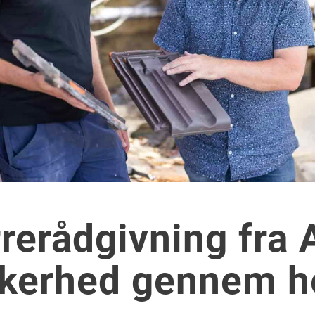
erådgivning fra A 
kkerhed gennem h