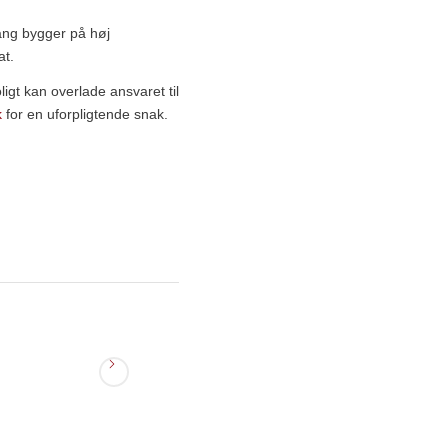
gang bygger på høj
at.
igt kan overlade ansvaret til
k
for en uforpligtende snak.