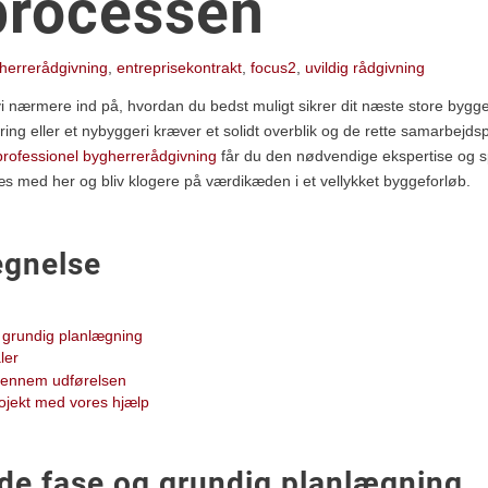
processen
herrerådgivning
,
entreprisekontrakt
,
focus2
,
uvildig rådgivning
 nærmere ind på, hvordan du bedst muligt sikrer dit næste store byggeproj
ering eller et nybyggeri kræver et solidt overblik og de rette samarbejd
professionel bygherrerådgivning
får du den nødvendige ekspertise og sp
 med her og bliv klogere på værdikæden i et vellykket byggeforløb.
egnelse
 grundig planlægning
ler
 gennem udførelsen
rojekt med vores hjælp
de fase og grundig planlægning