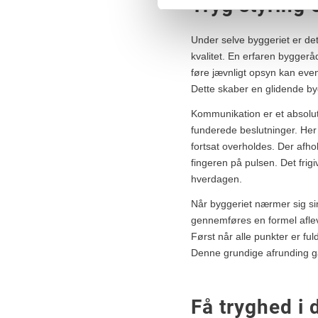
Tryg styring
Under selve byggeriet er det
kvalitet. En erfaren bygger
føre jævnligt opsyn kan even
Dette skaber en glidende by
Kommunikation er et absolut
funderede beslutninger. Her s
fortsat overholdes. Der afh
fingeren på pulsen. Det frig
hverdagen.
Når byggeriet nærmer sig sin 
gennemføres en formel afle
Først når alle punkter er ful
Denne grundige afrunding gara
Få tryghed i 