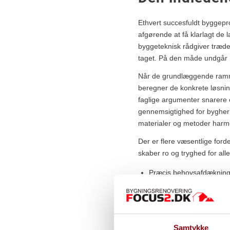
Ethvert succesfuldt byggeproj
afgørende at få klarlagt de 
byggeteknisk rådgiver træde t
taget. På den måde undgår m
Når de grundlæggende rammer
beregner de konkrete løsninge
faglige argumenter snarere 
gennemsigtighed for bygherr
materialer og metoder harmo
Der er flere væsentlige for
skaber ro og tryghed for alle
Præcis behovsafdækning 
Udarbejdelse af et reali
Professionel hjælp til i
Afdækning af potentielle 
Samtykke