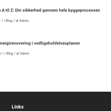
a A til Z: Din sikkerhed gennem hele byggeprocessen
/
/
r
i
Blog
af
Admin
e energirenovering i vedligeholdelsesplanen
/
/
r
i
Blog
af
Admin
Links