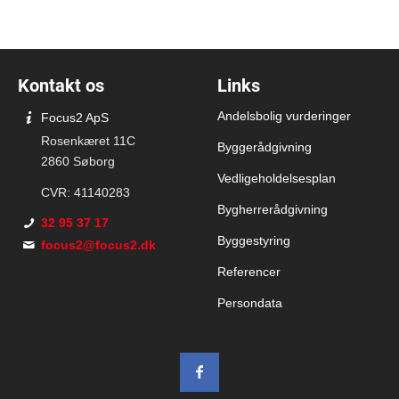
Kontakt os
Links
Andelsbolig vurderinger
Focus2 ApS
Rosenkæret 11C
Byggerådgivning
2860 Søborg
Vedligeholdelsesplan
CVR: 41140283
Bygherrerådgivning
32 95 37 17
Byggestyring
focus2@focus2.dk
Referencer
Persondata