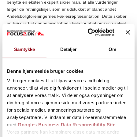
benytte en ekstern ekspert sikrer man, at alle vurderinger
følger de retningslinjer, som er udstukket af blandt andet
Andelsboligforeningernes Fællesrepræsentation. Dette skaber
en høj grad af gennemsigtighed i hele forløbet omkring salget.
Uvildigheden betyder, at hverken køber eller sælger kan
påvirke resultatet af den tekniske gennemgang. Dette
forebygger konflikter og sikrer, at prisen hverken bliver for høj
Samtykke
Detaljer
Om
eller for lav i forhold til markedsstandarden. En professionel
rapport fungerer som et solidt bevis, som alle parter kan læne
sig op ad med fuld tillid.
Denne hjemmeside bruger cookies
Herunder følger en række fordele ved at lade en fagperson stå
Vi bruger cookies til at tilpasse vores indhold og
for opgaven:
annoncer, til at vise dig funktioner til sociale medier og til
Korrekt identifikation af, hvad der er forbedring, og hvad der
at analysere vores trafik. Vi deler også oplysninger om
er vedligeholdelse.
din brug af vores hjemmeside med vores partnere inden
for sociale medier, annonceringspartnere og
Sikring af, at alle installationer lever op til de gældende
analysepartnere. Vi indsamler data i overensstemmelse
lovkrav.
med
Googles Business Data Responsibility Site
.
En præcis udregning af afskrivninger på de forskellige
Vores partnere kan kombinere disse data med andre
materialer og arbejder.