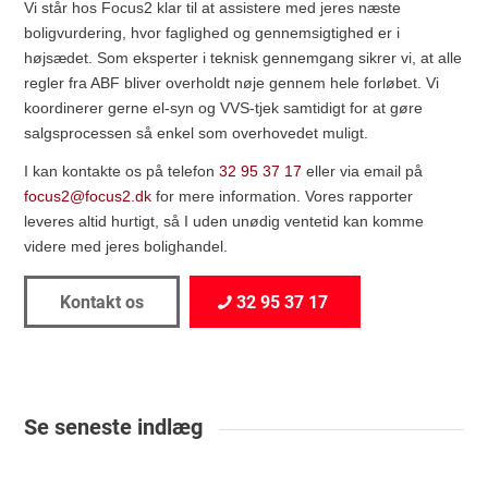
Vi står hos Focus2 klar til at assistere med jeres næste
boligvurdering, hvor faglighed og gennemsigtighed er i
højsædet. Som eksperter i teknisk gennemgang sikrer vi, at alle
regler fra ABF bliver overholdt nøje gennem hele forløbet. Vi
koordinerer gerne el-syn og VVS-tjek samtidigt for at gøre
salgsprocessen så enkel som overhovedet muligt.
I kan kontakte os på telefon
32 95 37 17
eller via email på
focus2@focus2.dk
for mere information. Vores rapporter
leveres altid hurtigt, så I uden unødig ventetid kan komme
videre med jeres bolighandel.
Kontakt os
32 95 37 17
Se seneste indlæg