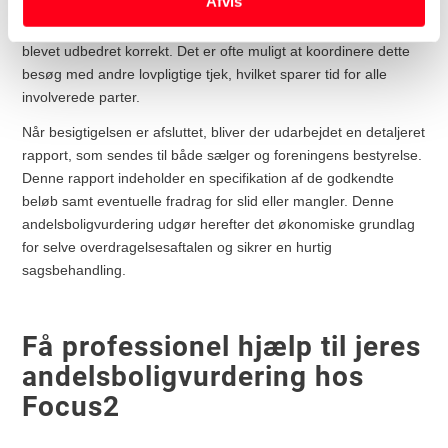
Afvis
kan have betydning for prisen. Dette kan for eksempel være
ulovlige el-installationer eller tegn på vandskader, som ikke er
blevet udbedret korrekt. Det er ofte muligt at koordinere dette
besøg med andre lovpligtige tjek, hvilket sparer tid for alle
involverede parter.
Når besigtigelsen er afsluttet, bliver der udarbejdet en detaljeret
rapport, som sendes til både sælger og foreningens bestyrelse.
Denne rapport indeholder en specifikation af de godkendte
beløb samt eventuelle fradrag for slid eller mangler. Denne
andelsboligvurdering udgør herefter det økonomiske grundlag
for selve overdragelsesaftalen og sikrer en hurtig
sagsbehandling.
Få professionel hjælp til jeres
andelsboligvurdering hos
Focus2